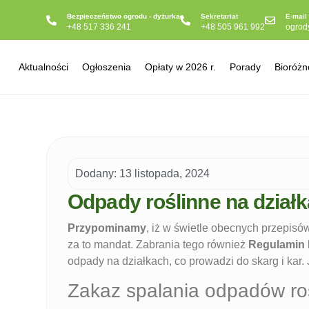
Bezpieczeństwo ogrodu - dyżurka
Sekretariat
E-mail
+48 517 336 241
+48 505 961 992
ogrod
Aktualności
Ogłoszenia
Opłaty w 2026 r.
Porady
Bioróżn
Dodany:
13 listopada, 2024
Odpady roślinne na dział
Przypominamy
, iż w świetle obecnych przepis
za to mandat. Zabrania tego również
Regulamin
odpady na działkach, co prowadzi do skarg i kar
Zakaz spalania odpadów ro