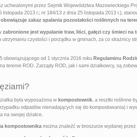
az uchwalonymi przez Sejmik Województwa Mazowieckiego Pro
25 listopada 2013 r.; nr 184/13 z dnia 25 listopada 2013 r.), s
 obowiązuje zakaz spalania pozostałości roślinnych na ter
ów
zabronione jest wypalanie traw, liści, gałęzi czy śmieci n
 o utrzymaniu czystości i porządku w gminach, za co strażnicy
t 5 obowiązującego od 1 stycznia 2016 roku
Regulaminu Rodzi
 na terenie ROD. Zarządy ROD, jak i sami działkowcy, są zobow
łęziami?
działka była wyposażona w
kompostownik
, a resztki roślinn
 przypadku odpadów nienadających się do kompostowania) i 
 na swojej działce.
nia kompostownika
można znaleźć w broszurze wydanej prze