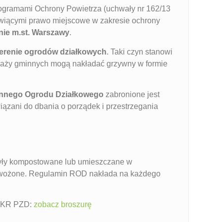
gramami Ochrony Powietrza (uchwały nr 162/13
tanowiącymi prawo miejscowe w zakresie ochrony
enie m.st. Warszawy
.
a terenie ogrodów działkowych
. Taki czyn stanowi
 straży gminnych mogą nakładać grzywny w formie
nnego Ogrodu Działkowego
zabronione jest
iązani do dbania o porządek i przestrzegania
e były kompostowane lub umieszczane w
wywożone. Regulamin ROD nakłada na każdego
z KR PZD:
zobacz broszurę