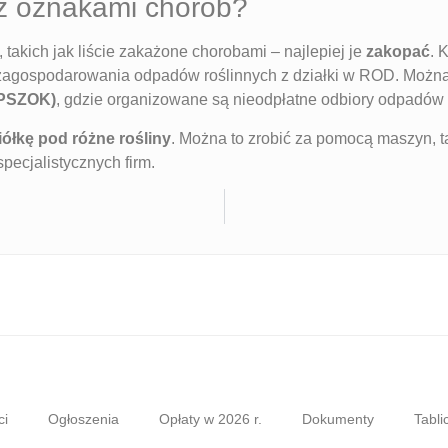
i z oznakami chorób?
 takich jak liście zakażone chorobami – najlepiej je
zakopać
. 
b zagospodarowania odpadów roślinnych z działki w ROD. Możn
(PSZOK)
, gdzie organizowane są nieodpłatne odbiory odpadów 
iółkę pod różne rośliny
. Można to zrobić za pomocą maszyn, t
pecjalistycznych firm.
ci
Ogłoszenia
Opłaty w 2026 r.
Dokumenty
Tabli