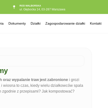
ROD MALBORSKA
ul. Głębocka 14, 03-287 Warszawa
ria
Dokumenty
Działki
Zagospodarowanie działki
Kontakt
jmy
ach oraz wypalanie traw jest zabronione
i grozi
ma i wiosna to czas, kiedy wielu działkowców spala
ich zgodnie z przepisami? Jak kompostować?