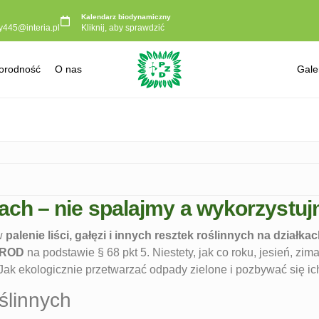
Kalendarz biodynamiczny
y445@interia.pl
Kliknij, aby sprawdzić
orodność
O nas
Gale
kach – nie spalajmy a wykorzystu
ów
palenie liści, gałęzi i innych resztek roślinnych na działk
 ROD
na podstawie § 68 pkt 5. Niestety, jak co roku, jesień, zi
. Jak ekologicznie przetwarzać odpady zielone i pozbywać się 
ślinnych