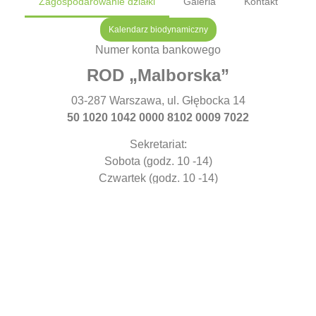
Zagospodarowanie działki
Galeria
Kontakt
Kalendarz biodynamiczny
Numer konta bankowego
ROD „Malborska”
03-287 Warszawa, ul. Głębocka 14
50 1020 1042 0000 8102 0009 7022
Sekretariat:
Sobota (godz. 10 -14)
Czwartek (godz. 10 -14)
+48 505 961 992
Bezpieczeństwo ogrodu – dyżurka:
+48 517 336 241