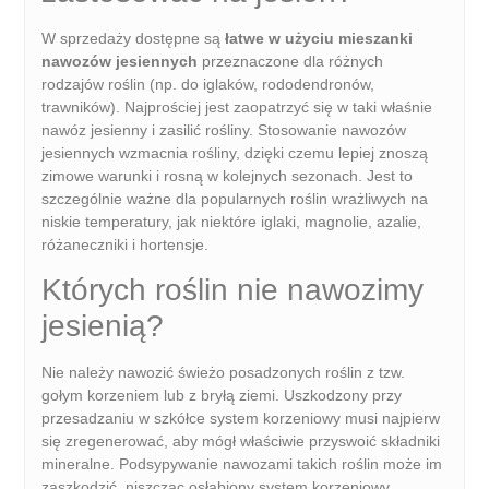
W sprzedaży dostępne są
łatwe w użyciu mieszanki
nawozów jesiennych
przeznaczone dla różnych
rodzajów roślin (np. do iglaków, rododendronów,
trawników). Najprościej jest zaopatrzyć się w taki właśnie
nawóz jesienny i zasilić rośliny. Stosowanie nawozów
jesiennych wzmacnia rośliny, dzięki czemu lepiej znoszą
zimowe warunki i rosną w kolejnych sezonach. Jest to
szczególnie ważne dla popularnych roślin wrażliwych na
niskie temperatury, jak niektóre iglaki, magnolie, azalie,
różaneczniki i hortensje.
Których roślin nie nawozimy
jesienią?
Nie należy nawozić świeżo posadzonych roślin z tzw.
gołym korzeniem lub z bryłą ziemi. Uszkodzony przy
przesadzaniu w szkółce system korzeniowy musi najpierw
się zregenerować, aby mógł właściwie przyswoić składniki
mineralne. Podsypywanie nawozami takich roślin może im
zaszkodzić, niszcząc osłabiony system korzeniowy.