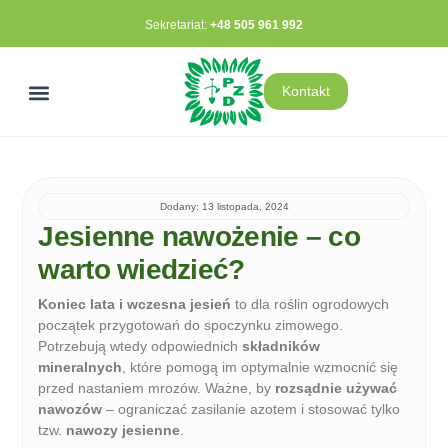
Sekretariat:
+48 505 961 992
Kontakt
ROZLICZENIE ENERGII ELEKTRYCZNEJ
Zagospodarowanie Działki
Dodany:
13 listopada, 2024
Jesienne nawożenie – co
warto wiedzieć?
Koniec lata i wczesna jesień
to dla roślin ogrodowych
początek przygotowań do spoczynku zimowego.
Potrzebują wtedy odpowiednich
składników
mineralnych
, które pomogą im optymalnie wzmocnić się
przed nastaniem mrozów. Ważne, by
rozsądnie używać
nawozów
– ograniczać zasilanie azotem i stosować tylko
tzw.
nawozy jesienne
.