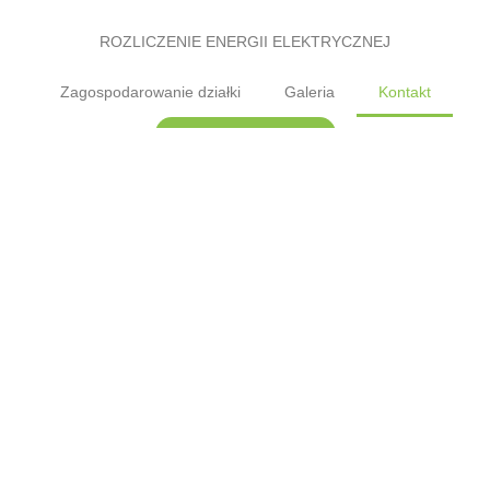
ROZLICZENIE ENERGII ELEKTRYCZNEJ
Zagospodarowanie działki
Galeria
Kontakt
Kalendarz biodynamiczny
Numer konta bankowego
ROD „Malborska”
03-287 Warszawa, ul. Głębocka 14
50 1020 1042 0000 8102 0009 7022
Sekretariat:
Sobota (godz. 10 -14)
Czwartek (godz. 10 -14)
+48 505 961 992
Bezpieczeństwo ogrodu – dyżurka:
+48 517 336 241